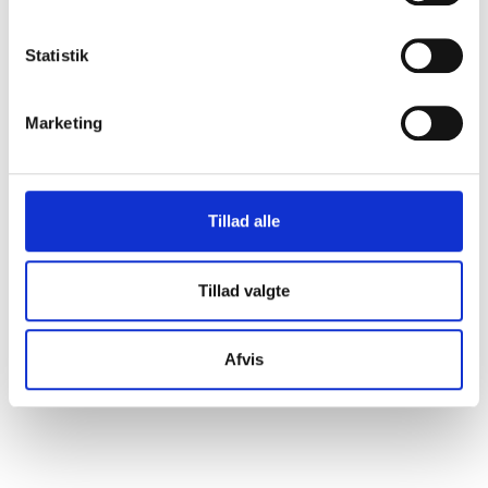
y
VIS PRODUKT
k
k
Statistik
e
v
Marketing
a
l
g
Tillad alle
Tillad valgte
Afvis