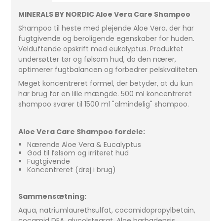
MINERALS BY NORDIC Aloe Vera Care Shampoo
Shampoo til heste med plejende Aloe Vera, der har
fugtgivende og beroligende egenskaber for huden.
Velduftende opskrift med eukalyptus. Produktet
undersøtter tør og følsom hud, da den nærer,
optimerer fugtbalancen og forbedrer pelskvaliteten.
Meget koncentreret formel, der betyder, at du kun
har brug for en lille mængde. 500 ml koncentreret
shampoo svarer til 1500 ml "almindelig" shampoo.
Aloe Vera Care Shampoo fordele:
Nærende Aloe Vera & Eucalyptus
God til følsom og irriteret hud
Fugtgivende
Koncentreret (drøj i brug)
Sammensætning:
Aqua, natriumlaurethsulfat, cocamidopropylbetain,
cocamid DEA, glycolstearat, Aloe barbadensis