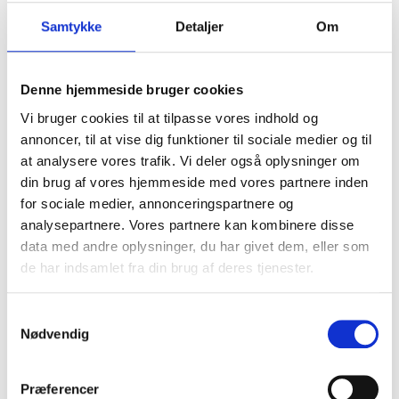
Samtykke
Detaljer
Om
Denne hjemmeside bruger cookies
Vi bruger cookies til at tilpasse vores indhold og
annoncer, til at vise dig funktioner til sociale medier og til
at analysere vores trafik. Vi deler også oplysninger om
din brug af vores hjemmeside med vores partnere inden
for sociale medier, annonceringspartnere og
analysepartnere. Vores partnere kan kombinere disse
data med andre oplysninger, du har givet dem, eller som
de har indsamlet fra din brug af deres tjenester.
Carr & Day & Martin Coat Shine Spray
S
Nødvendig
a
m
t
149,00 DKK
Præferencer