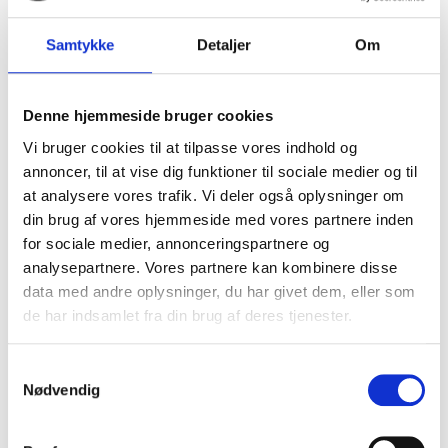
Hay Hay Haylage kunsttørret hø 12 kg.
2504
Samtykke
Detaljer
Om
Denne hjemmeside bruger cookies
160,00 DKK
Vi bruger cookies til at tilpasse vores indhold og
VIS PRODUKT
annoncer, til at vise dig funktioner til sociale medier og til
at analysere vores trafik. Vi deler også oplysninger om
din brug af vores hjemmeside med vores partnere inden
for sociale medier, annonceringspartnere og
analysepartnere. Vores partnere kan kombinere disse
data med andre oplysninger, du har givet dem, eller som
de har indsamlet fra din brug af deres tjenester.
S
Nødvendig
a
m
t