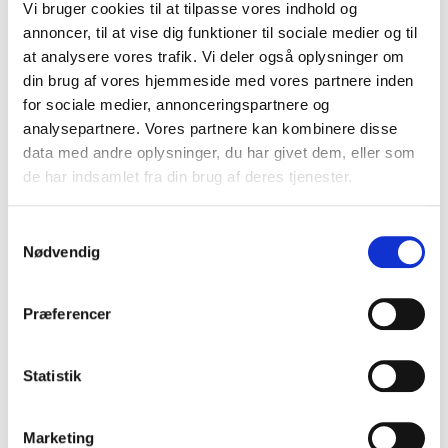
Vi bruger cookies til at tilpasse vores indhold og
annoncer, til at vise dig funktioner til sociale medier og til
at analysere vores trafik. Vi deler også oplysninger om
din brug af vores hjemmeside med vores partnere inden
for sociale medier, annonceringspartnere og
analysepartnere. Vores partnere kan kombinere disse
data med andre oplysninger, du har givet dem, eller som
de har indsamlet fra din brug af deres tjenester.
RED MILLS Comfort Mash 18 kg.
S
Nødvendig
a
m
t
Præferencer
269,00 DKK
y
k
VIS PRODUKT
k
Statistik
e
v
Marketing
a