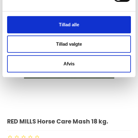
l
g
Tillad alle
Tillad valgte
Afvis
RED MILLS Horse Care Mash 18 kg.