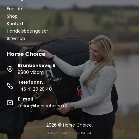
Forside
Shop
Kontakt
Handelsbetingelser
Sitemap
Horse Choice
Brunbankevej 5
8800 Viborg
Telefonnr.
+45 41 20 20 40
E-mail
karina@horsechoice.dk
2026 © Horse Choice.
CVR-nummer: 37785024