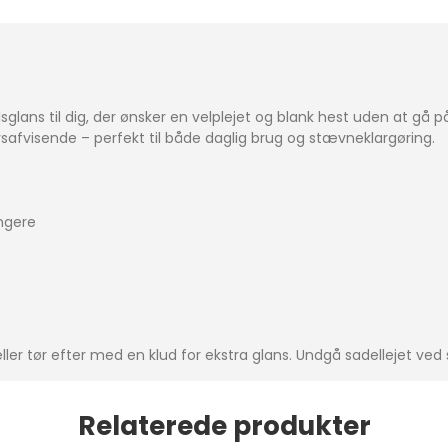
lsglans til dig, der ønsker en velplejet og blank hest uden at gå
avsafvisende – perfekt til både daglig brug og stævneklargøring.
ængere
, eller tør efter med en klud for ekstra glans. Undgå sadellejet v
Relaterede produkter