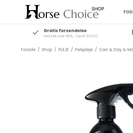
FOD
Gratis forsendelse
ved køb over 499,- (op til 20 KG)
Forside
/
Shop
/
PLEJE
/
Pelspleje
/
Carr & Day & Ma