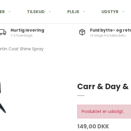
ER
TILSKUD
PLEJE
UDSTYR
Hurtig levering
Fuld bytte- og ret
1-3 hverdage
14 dage fra købsdato
rtin Coat Shine Spray
Carr & Day &
Produktet er udsolgt.
149,00 DKK