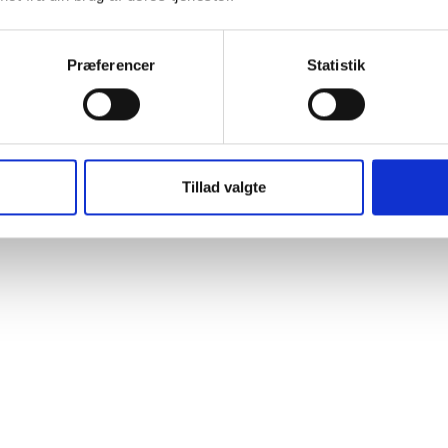
Præferencer
Statistik
Carr & Day & Martin Gallop
Conditioning Shampoo
Tillad valgte