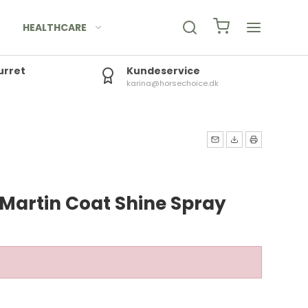
HEALTHCARE
urret
Kundeservice
karina@horsechoice.dk
 Martin Coat Shine Spray