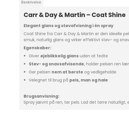
Beskrivelse
Carr & Day & Martin – Coat Shine
Elegant glans og støvafvisning i én spray
Coat Shine fra Carr & Day & Martin er den ideelle pe
smuk, naturlig glans og virker effektivt støv- og sn
Egenskaber:
Giver
øjeblikkelig glans
uden at fedte
Støv- og snavsafvisende
, holder pelsen ren l
Gør pelsen
nem at børste
og vedligeholde
Velegnet til brug på
pels, man og hale
Brugsanvisning:
Spray jævnt på ren, tør pels. Lad det tørre naturligt