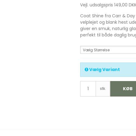
Vejl. udsalgspris 149,00 DK
Coat Shine fra Carr & Day &
velplejet og blank hest u
giver en smuk, naturlig gl
perfekt til både daglig br
Vælg Størrelse
Vælg Variant
KØB
stk.