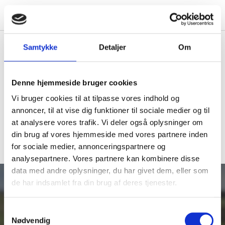
Hurtig levering
Samtykke
Detaljer
Om
1-3 hverdage
Forside
/
Indkøbskurv
Denne hjemmeside bruger cookies
Indkøbskurv
Vi bruger cookies til at tilpasse vores indhold og
annoncer, til at vise dig funktioner til sociale medier og til
at analysere vores trafik. Vi deler også oplysninger om
din brug af vores hjemmeside med vores partnere inden
Din indkøbskurv er tom
for sociale medier, annonceringspartnere og
analysepartnere. Vores partnere kan kombinere disse
data med andre oplysninger, du har givet dem, eller som
Navigation
de har indsamlet fra din brug af deres tjenester.
Forside
Shop
S
Kontakt
Nødvendig
a