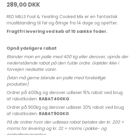
289,00 DKK
RED MILLS Foal & Yearling Cooked Mix er en fantastisk
müsliblanding til føl og åringe fra 14 dage og opefter.
Fragtfri levering ved køb af 10 sække foder.
Opnå ydeligere rabat
Blander man en palle med 400 kg eller derover, opnås der
nedenstående rabat på den fulde ordre.
Gælder ikke i
forvejen nedsatte varer.
(Man må gerne blande en palle med forskellige
produkter)
Ordrer på 400kg og derover udløser 15% rabat ved brug
af rabatkoden:
RABAT400KG
Ordrer på 900kg og derover udløser 20% rabat ved brug
af rabatkoden:
RABAT900KG
På de ordrer hvor der udløses rabat betales der kr. 200 +
moms for levering og kr. 32 + moms i pakke- og
emballeringsgebyr.