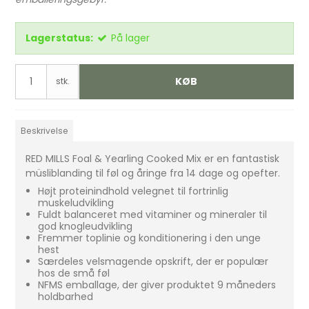
Lagerstatus:
På lager
KØB
stk.
Beskrivelse
RED MILLS Foal & Yearling Cooked Mix er en fantastisk
müsliblanding til føl og åringe fra 14 dage og opefter.
Højt proteinindhold velegnet til fortrinlig
muskeludvikling
Fuldt balanceret med vitaminer og mineraler til
god knogleudvikling
Fremmer toplinie og konditionering i den unge
hest
Særdeles velsmagende opskrift, der er populær
hos de små føl
NFMS emballage, der giver produktet 9 måneders
holdbarhed