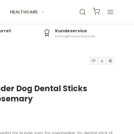
HEALTHCARE
urret
Kundeservice
karina@horsechoice.dk
der Dog Dental Sticks
osemary
 vigtig for hunde som for mennesker. En dental stick til