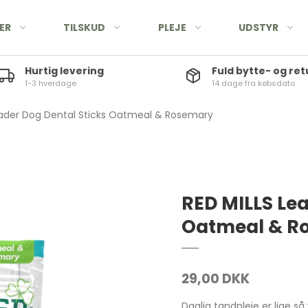
ER
TILSKUD
PLEJE
UDSTYR
Hurtig levering
Fuld bytte- og ret
1-3 hverdage
14 dage fra købsdato
eader Dog Dental Sticks Oatmeal & Rosemary
RED MILLS Lea
Oatmeal & R
29,00 DKK
Daglig tandpleje er lige så