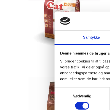
Samtykke
Denne hjemmeside bruger c
Vi bruger cookies til at tilpas
vores trafik. Vi deler også 
annonceringspartnere og anal
dem, eller som de har indsaml
S
Nødvendig
a
m
t