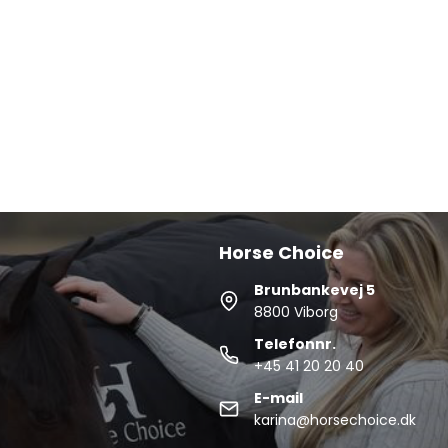
Horse Choice
Brunbankevej 5
8800 Viborg
Telefonnr.
+45 41 20 20 40
E-mail
karina@horsechoice.dk