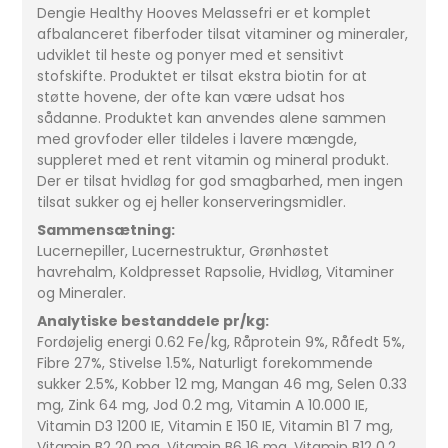
Dengie Healthy Hooves Melassefri er et komplet
afbalanceret fiberfoder tilsat vitaminer og mineraler,
udviklet til heste og ponyer med et sensitivt
stofskifte. Produktet er tilsat ekstra biotin for at
støtte hovene, der ofte kan være udsat hos
sådanne. Produktet kan anvendes alene sammen
med grovfoder eller tildeles i lavere mængde,
suppleret med et rent vitamin og mineral produkt.
Der er tilsat hvidløg for god smagbarhed, men ingen
tilsat sukker og ej heller konserveringsmidler.
Sammensætning:
Lucernepiller, Lucernestruktur, Grønhøstet
havrehalm, Koldpresset Rapsolie, Hvidløg, Vitaminer
og Mineraler.
Analytiske bestanddele pr/kg:
Fordøjelig energi 0.62 Fe/kg, Råprotein 9%, Råfedt 5%,
Fibre 27%, Stivelse 1.5%, Naturligt forekommende
sukker 2.5%, Kobber 12 mg, Mangan 46 mg, Selen 0.33
mg, Zink 64 mg, Jod 0.2 mg, Vitamin A 10.000 IE,
Vitamin D3 1200 IE, Vitamin E 150 IE, Vitamin B1 7 mg,
Vitamin B2 20 mg, Vitamin B6 16 mg, Vitamin B12 0.2