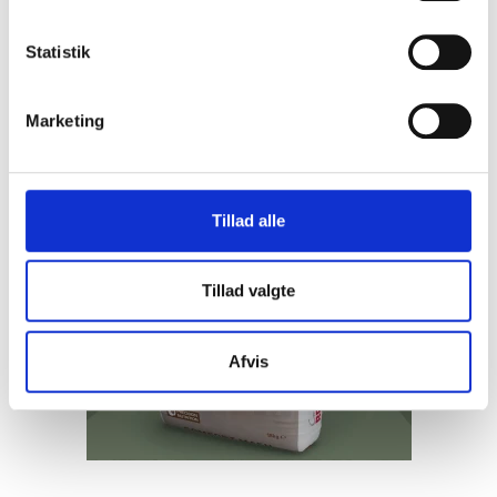
k
165,00 DKK
k
Statistik
VIS PRODUKT
e
v
Marketing
a
l
g
Tillad alle
Tillad valgte
Afvis