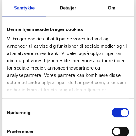
Samtykke
Detaljer
Om
Denne hjemmeside bruger cookies
Vi bruger cookies til at tilpasse vores indhold og
annoncer, til at vise dig funktioner til sociale medier og til
at analysere vores trafik. Vi deler også oplysninger om
din brug af vores hjemmeside med vores partnere inden
for sociale medier, annonceringspartnere og
analysepartnere. Vores partnere kan kombinere disse
data med andre oplysninger, du har givet dem, eller som
de har indsamlet fra din brug af deres tjenester.
Hay Hay Haylage kunsttørret Timothe
S
hø 12 kg.
Nødvendig
a
2505
m
t
Præferencer
y